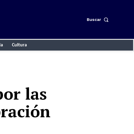
Buscar
ia
Cultura
por las
bración