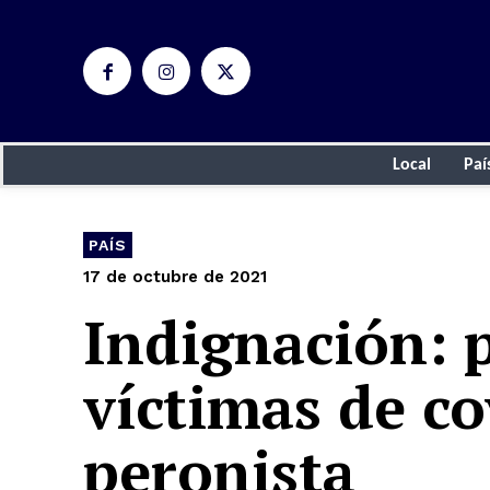
Local
Paí
PAÍS
17 de octubre de 2021
Indignación: p
víctimas de co
peronista