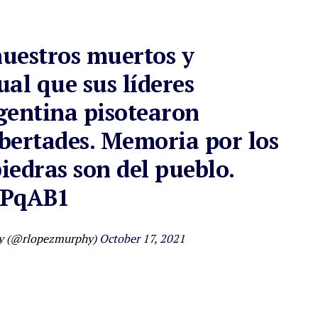
nuestros muertos y
ual que sus líderes
entina
pisotearon
ibertades. Memoria por los
iedras son del pueblo.
APqAB1
hy (@rlopezmurphy)
October 17, 2021