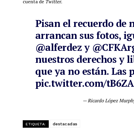
cuenta de
Twitter
.
Pisan el recuerdo de 
arrancan sus fotos, ig
@alferdez
y
@CFKArg
nuestros derechos y l
que ya no están. Las p
pic.twitter.com/tB6Z
— Ricardo López Murp
destacadas
ETIQUETA: