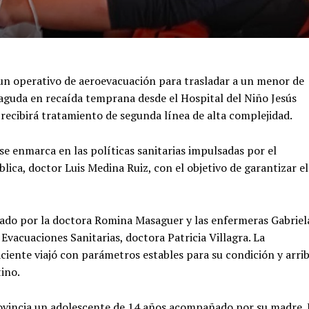
 un operativo de aeroevacuación para trasladar a un menor de
 aguda en recaída temprana desde el Hospital del Niño Jesús
 recibirá tratamiento de segunda línea de alta complejidad.
se enmarca en las políticas sanitarias impulsadas por el
lica, doctor Luis Medina Ruiz, con el objetivo de garantizar el
rado por la doctora Romina Masaguer y las enfermeras Gabriel
 Evacuaciones Sanitarias, doctora Patricia Villagra. La
ciente viajó con parámetros estables para su condición y arri
ino.
rovincia un adolescente de 14 años acompañado por su madre. 