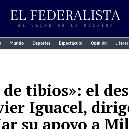
s
Mundo
Deportes
Espectáculo
Opinión
Literar
de tibios»: el de
ier Iguacel, dirig
ar su apoyo a Mil