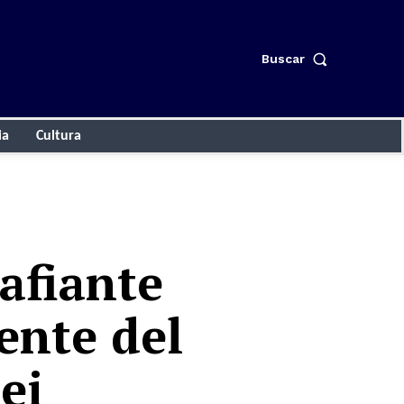
Buscar
ia
Cultura
safiante
ente del
ei