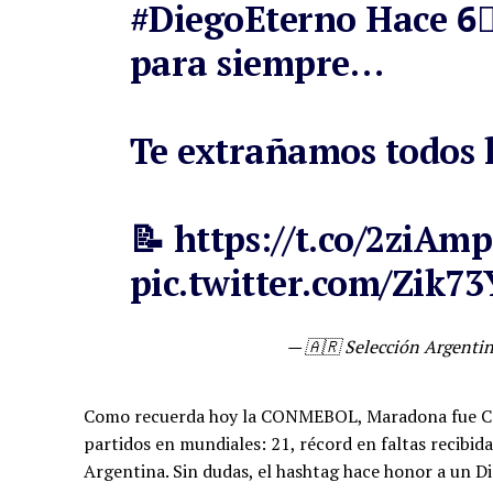
#DiegoEterno
Hace 6⃣
para siempre…
Te extrañamos todos l
📝
https://t.co/2ziAm
pic.twitter.com/Zik73
— 🇦🇷 Selección Argent
Como recuerda hoy la CONMEBOL, Maradona fue Ca
partidos en mundiales: 21, récord en faltas recibid
Argentina. Sin dudas, el hashtag hace honor a un D