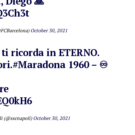
, Diego 🙏
Q3Ch3t
@FCBarcelona)
October 30, 2021
 ti ricorda in ETERNO.
ri.
#Maradona
1960 – ♾
re
nEQ0kH6
li (@sscnapoli)
October 30, 2021