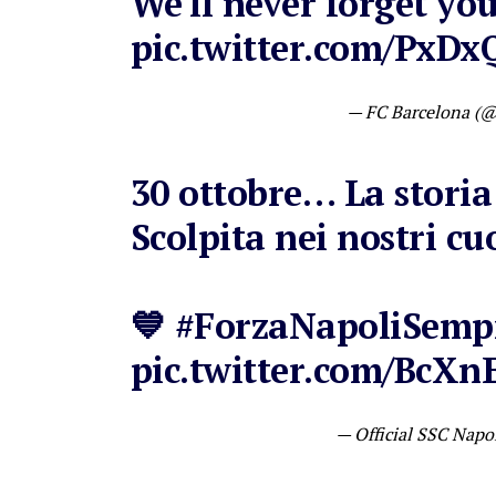
We'll never forget you
pic.twitter.com/PxDx
— FC Barcelona (
30 ottobre… La storia
Scolpita nei nostri cuo
💙
#ForzaNapoliSemp
pic.twitter.com/BcX
— Official SSC Napo