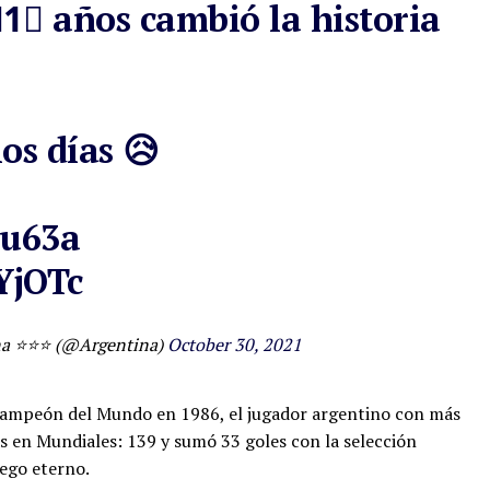
1⃣ años cambió la historia
os días 😥
pu63a
YjOTc
ina ⭐⭐⭐ (@Argentina)
October 30, 2021
mpeón del Mundo en 1986, el jugador argentino con más
as en Mundiales: 139 y sumó 33 goles con la selección
iego eterno.