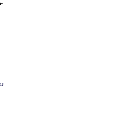
a-
as