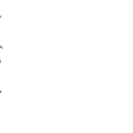
e
a,
ó
a