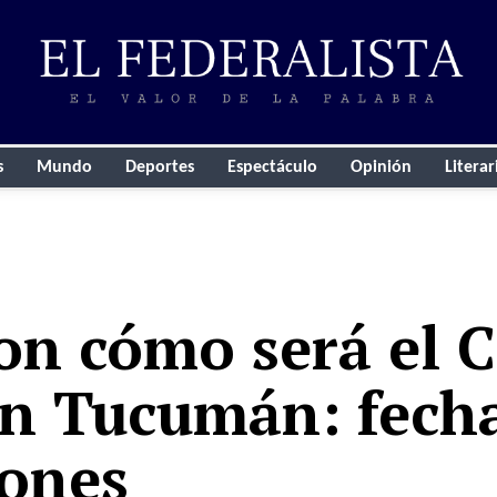
s
Mundo
Deportes
Espectáculo
Opinión
Literar
on cómo será el C
en Tucumán: fech
iones