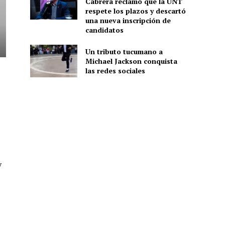
Cabrera reclamó que la UNT
respete los plazos y descartó
una nueva inscripción de
candidatos
Un tributo tucumano a
Michael Jackson conquista
las redes sociales
y