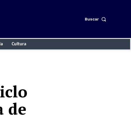
Buscar
ia
Cultura
iclo
a de