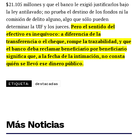
$21.105 millones y que el banco le exigió justificarlos bajo
la ley antilavado; no prueba el destino de los fondos ni la
comisión de delito alguno, algo que sólo pueden
determinar la UIF y los jueces.
Pero el sentido del
efectivo es inequívoco: a diferencia de la
transferencia o el cheque, rompe la trazabilidad, y que
el banco deba reclamar beneficiario por beneficiario
significa que, a la fecha de la intimación, no consta
quién se llevó ese dinero público.
ETIQUETA:
destacadas
Más Noticias