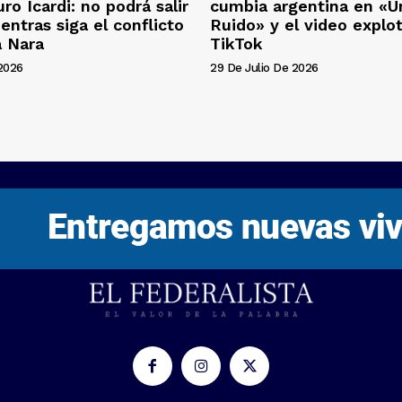
ro Icardi: no podrá salir
cumbia argentina en «U
entras siga el conflicto
Ruido» y el video explo
 Nara
TikTok
 2026
29 De Julio De 2026