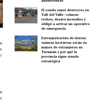
adolescentes
El zonda causó destrozos en
Tafí del Valle: volaron
techos, desató incendios y
obligó a activar un operativo
de emergencia
Extranjerización de tierras:
a.
cuántas hectáreas están en
manos de extranjeros en
s
Tucumán y por qué la
o
provincia sigue siendo
estratégica
ar
o