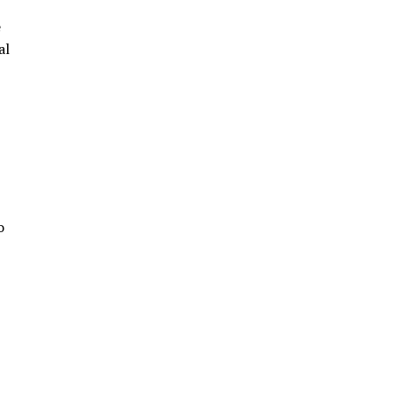
e
al
o