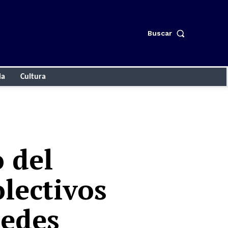
Buscar
ia
Cultura
o del
olectivos
redes