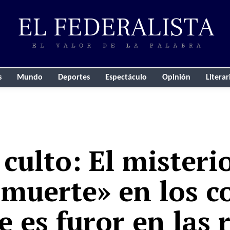
s
Mundo
Deportes
Espectáculo
Opinión
Literar
 culto: El misteri
 muerte» en los c
 es furor en las 