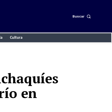
Buscar
ia
Cultura
alchaquíes
río en