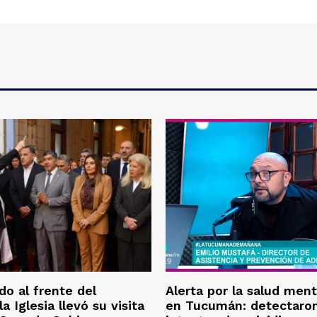
o al frente del
Alerta por la salud ment
la Iglesia llevó su visita
en Tucumán: detectaron