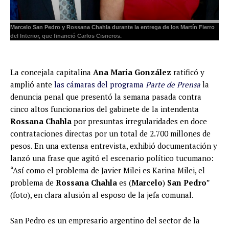
Marcelo San Pedro y Rossana Chahla durante la entrega de los Martín Fierro
del Interior, que financió Carlos Cisneros.
La concejala capitalina
Ana María González
ratificó y
amplió ante
las cámaras del programa
Parte de Prensa
la
denuncia penal que presentó la semana pasada contra
cinco altos funcionarios del gabinete de la intendenta
Rossana Chahla
por presuntas irregularidades en doce
contrataciones directas por un total de 2.700 millones de
pesos. En una extensa entrevista, exhibió documentación y
lanzó una frase que agitó el escenario político tucumano:
“Así como el problema de Javier Milei es Karina Milei, el
problema de
Rossana Chahla
es (
Marcelo
)
San Pedro
”
(foto), en clara alusión al esposo de la jefa comunal.
San Pedro es un empresario argentino del sector de la