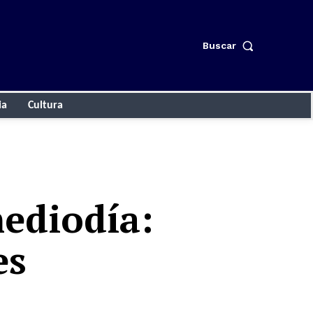
Buscar
ia
Cultura
mediodía:
es