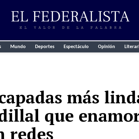
s
Mundo
Deportes
Espectáculo
Opinión
Literar
capadas más linda
dillal que enamo
n redes