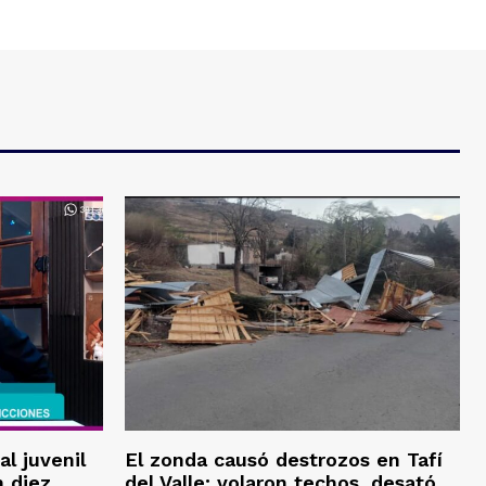
al juvenil
El zonda causó destrozos en Tafí
 diez
del Valle: volaron techos, desató