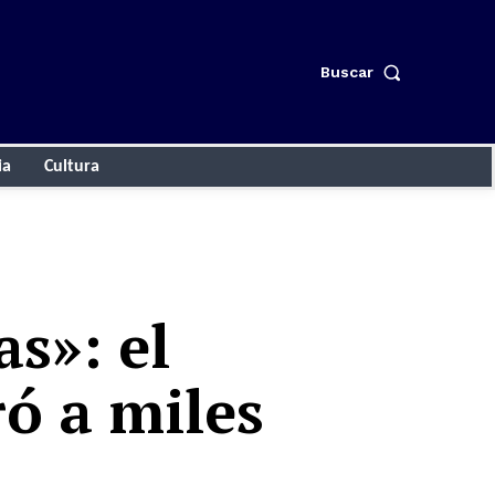
Buscar
ia
Cultura
s»: el
ró a miles