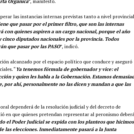
arta Orgánica
”, manifestó.
erar las instancias internas previstas tanto a nivel provincia
ene que pasar por el primer filtro, que son las internas
irá con quienes aspiren a un cargo nacional, porque el año
y cinco diputados nacionales por la provincia. Todos
rán que pasar por las PASO
”, indicó.
ción alcanzado por el espacio político que conduce y aseguró
iales. “
Ya tenemos fórmula de gobernador y vice: el
cción y quien les habla a la Gobernación. Estamos demasia
e, por ahí, personalmente no las dicen y mandan a que las
ral dependerá de la resolución judicial y del decreto de
istió en que quienes pretendan representar al peronismo deber
o el Poder Judicial se expida con los planteos que hicimos
de las elecciones. Inmediatamente pasará a la Junta