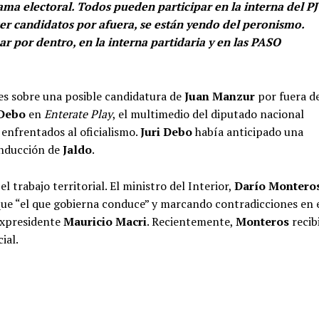
ama electoral. Todos pueden participar en la interna del PJ
ser candidatos por afuera, se están yendo del peronismo.
ar por dentro, en la interna partidaria y en las PASO
es sobre una posible candidatura de
Juan Manzur
por fuera d
 Debo
en
Enterate Play
, el multimedio del diputado nacional
 enfrentados al oficialismo.
Juri Debo
había anticipado una
onducción de
Jaldo
.
l trabajo territorial. El ministro del Interior,
Darío Montero
que “el que gobierna conduce” y marcando contradicciones en 
expresidente
Mauricio Macri
. Recientemente,
Monteros
recib
ial.