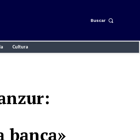
Buscar
ia
Cultura
anzur:
la banca»