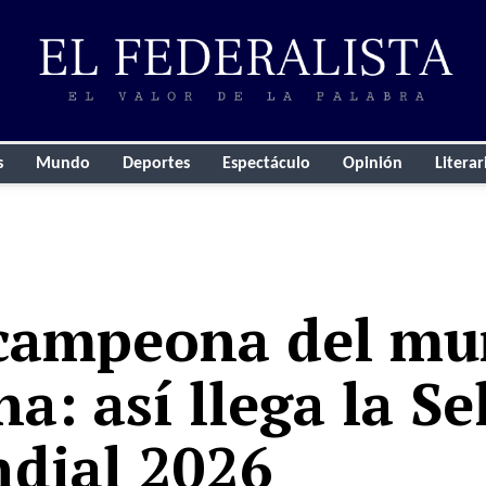
s
Mundo
Deportes
Espectáculo
Opinión
Literar
 campeona del mu
na: así llega la S
ndial 2026