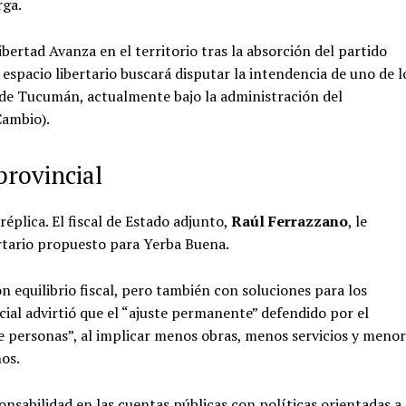
rga.
bertad Avanza en el territorio tras la absorción del partido
 espacio libertario buscará disputar la intendencia de uno de l
de Tucumán, actualmente bajo la administración del
Cambio).
provincial
plica. El fiscal de Estado adjunto,
Raúl Ferrazzano
, le
rtario propuesto para Yerba Buena.
equilibrio fiscal, pero también con soluciones para los
cial advirtió que el “ajuste permanente” defendido por el
de personas”, al implicar menos obras, menos servicios y menor
os.
sabilidad en las cuentas públicas con políticas orientadas a