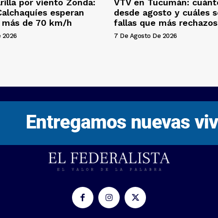
rilla por viento Zonda:
VTV en Tucumán: cuánt
 Calchaquíes esperan
desde agosto y cuáles s
e más de 70 km/h
fallas que más rechazo
e 2026
7 De Agosto De 2026