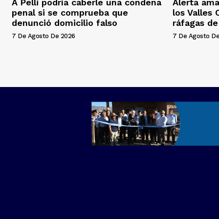
A Pelli podría caberle una condena
Alerta ama
penal si se comprueba que
los Valles
denunció domicilio falso
ráfagas d
7 De Agosto De 2026
7 De Agosto D