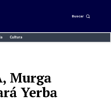
Buscar
ia
Cultura
A, Murga
ará Yerba