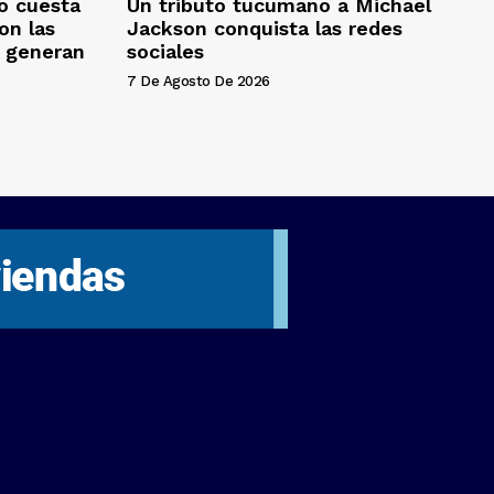
o cuesta
Un tributo tucumano a Michael
on las
Jackson conquista las redes
s generan
sociales
7 De Agosto De 2026