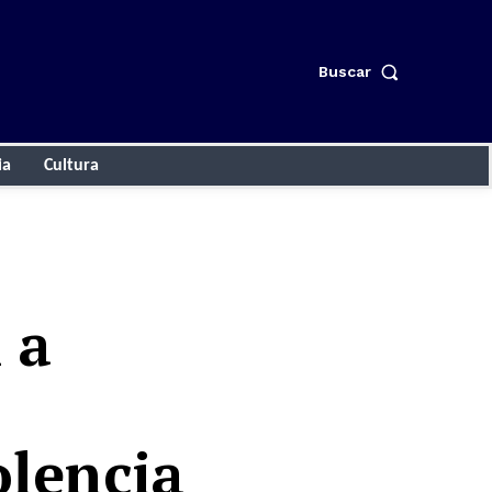
Buscar
ia
Cultura
 a
olencia