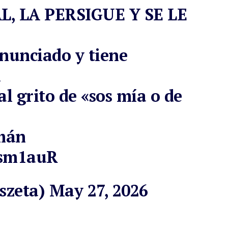
L, LA PERSIGUE Y SE LE
nunciado y tiene
l
al grito de «sos mía o de
umán
Rsm1auR
szeta)
May 27, 2026