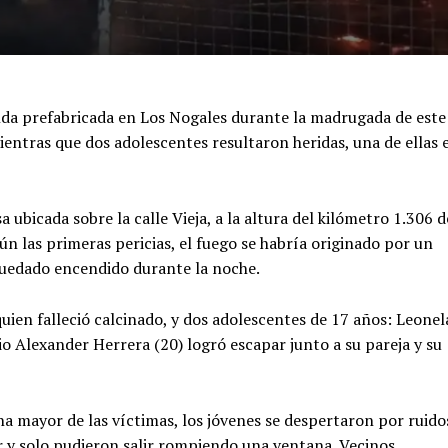
nda prefabricada en Los Nogales durante la madrugada de este
ientras que dos adolescentes resultaron heridas, una de ellas 
a ubicada sobre la calle Vieja, a la altura del kilómetro 1.306 d
ún las primeras pericias, el fuego se habría originado por un
quedado encendido durante la noche.
quien falleció calcinado, y dos adolescentes de 17 años: Leonel
 Alexander Herrera (20) logró escapar junto a su pareja y su
a mayor de las víctimas, los jóvenes se despertaron por ruido
r y solo pudieron salir rompiendo una ventana. Vecinos