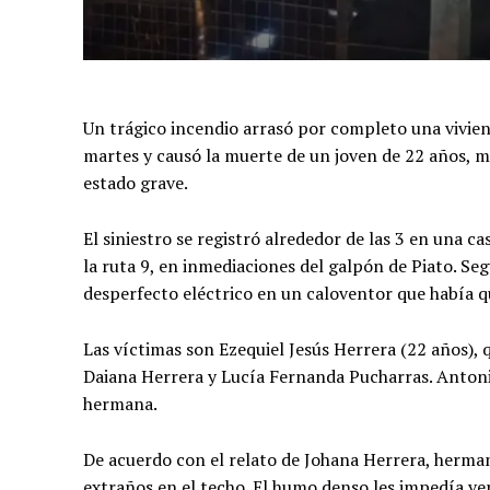
Un trágico incendio arrasó por completo una vivie
martes y causó la muerte de un joven de 22 años, m
estado grave.
El siniestro se registró alrededor de las 3 en una cas
la ruta 9, en inmediaciones del galpón de Piato. Seg
desperfecto eléctrico en un caloventor que había 
Las víctimas son Ezequiel Jesús Herrera (22 años), 
Daiana Herrera y Lucía Fernanda Pucharras. Antonio
hermana.
De acuerdo con el relato de Johana Herrera, herman
extraños en el techo. El humo denso les impedía ve