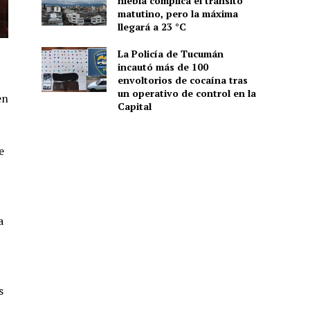
niebla complica el tránsito
matutino, pero la máxima
llegará a 23 °C
La Policía de Tucumán
incautó más de 100
envoltorios de cocaína tras
un operativo de control en la
en
Capital
e
a
s