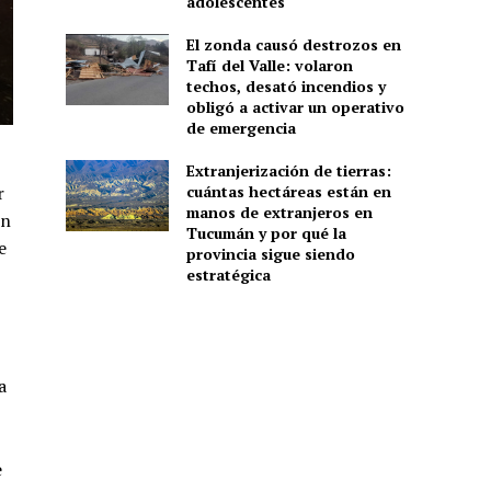
adolescentes
El zonda causó destrozos en
Tafí del Valle: volaron
techos, desató incendios y
obligó a activar un operativo
de emergencia
Extranjerización de tierras:
r
cuántas hectáreas están en
manos de extranjeros en
un
Tucumán y por qué la
e
provincia sigue siendo
estratégica
a
e