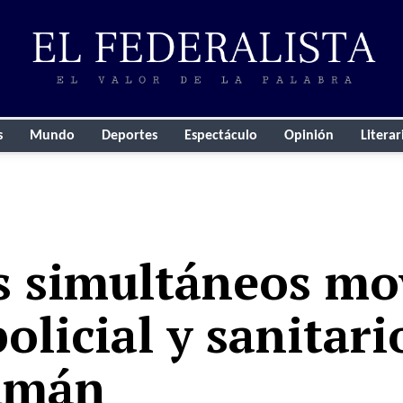
s
Mundo
Deportes
Espectáculo
Opinión
Literar
s simultáneos mo
olicial y sanitari
cumán