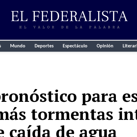
s
Mundo
Deportes
Espectáculo
Opinión
Literar
ronóstico para e
más tormentas in
 caída de agua