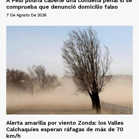
A Pelli podría caberle una condena penal si se
comprueba que denunció domicilio falso
7 De Agosto De 2026
Alerta amarilla por viento Zonda: los Valles
Calchaquíes esperan ráfagas de más de 70
km/h