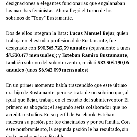
designaciones a elegantes funcionarias que engalanaban
las marchas feministas. Ahora llegó el turno de los
sobrinos de “Tony” Bustamante.
Dos de ellos integran la lista:
Lucas Manuel Bejar
, quien
trabaja en el estudio profesional de Bustamante, fue
designado con
$90.365.723,39 anuales
(equivalente a unos
$7.530.477 mensuales
); y
Esteban Ramiro Bustamante
,
también sobrino del subinterventor, recibió
$83.305.190,06
anuales
(unos
$6.942.099 mensuales
).
En un primer momento había trascendido que este último
era hijo de Bustamante, pero se trata de un sobrino que, al
igual que Bejar, trabaja en el estudio del subinterventor. El
primero es abogado; el segundo sería colaborador que no
acredita estudios. En su perfil de Facebook, Esteban
muestra su pasión por los chacinados y por su familia. Con
este nombramiento, la segunda pasión le ha resultado, sin
duda, mucho más redituable.