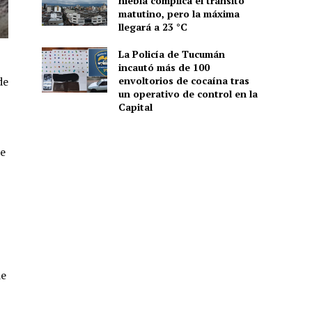
niebla complica el tránsito
matutino, pero la máxima
llegará a 23 °C
La Policía de Tucumán
incautó más de 100
de
envoltorios de cocaína tras
un operativo de control en la
Capital
ue
de