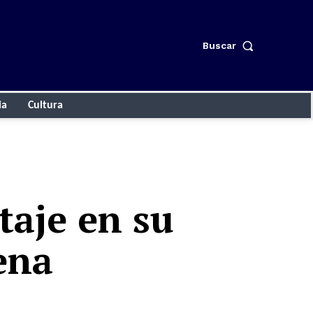
Buscar
ia
Cultura
taje en su
ena