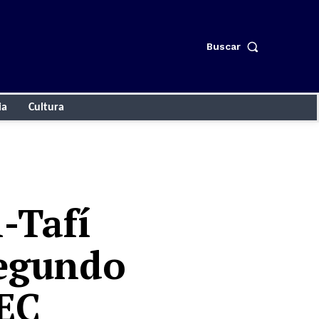
Buscar
ia
Cultura
-Tafí
segundo
DEC