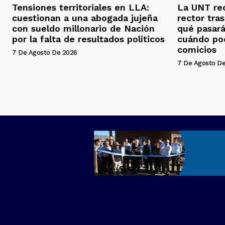
Tensiones territoriales en LLA:
La UNT red
cuestionan a una abogada jujeña
rector tras
con sueldo millonario de Nación
qué pasará
por la falta de resultados políticos
cuándo pod
comicios
7 De Agosto De 2026
7 De Agosto D