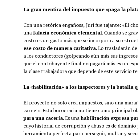
La gran mentira del impuesto que «paga la pla
Con una retórica engañosa, Juri fue tajante: «El cho
una
falacia económica elemental
. Cuando se gra
costo es un gasto más que se incorpora a su estruc
ese costo de manera caritativa
. Lo trasladarán d
a los conductores (golpeando aún más sus ingresos
que el contribuyente final no pagará más es un espe
la clase trabajadora que depende de este servicio t
La «habilitación» a los inspectores y la batalla 
El proyecto no solo crea impuestos, sino una maraña
carnets. Esta burocracia no tiene como principal ob
para una cacería
. Es una
habilitación expresa pa
cuyo historial de corrupción y abuso es de dominio 
herramienta perfecta para perseguir, multar y sec