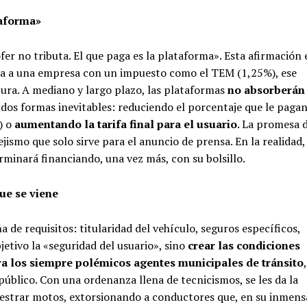
taforma»
fer no tributa. El que paga es la plataforma». Esta afirmación 
va a una empresa con un impuesto como el TEM (1,25%), ese
tura. A mediano y largo plazo, las plataformas
no absorberán
e dos formas inevitables: reduciendo el porcentaje que le paga
) o
aumentando la tarifa final para el usuario
. La promesa 
jismo que solo sirve para el anuncio de prensa. En la realidad,
erminará financiando, una vez más, con su bolsillo.
que se viene
 de requisitos: titularidad del vehículo, seguros específicos,
jetivo la «seguridad del usuario», sino
crear las condiciones
ra los siempre polémicos agentes municipales de tránsito
,
público. Con una ordenanza llena de tecnicismos, se les da la
uestrar motos, extorsionando a conductores que, en su inmens