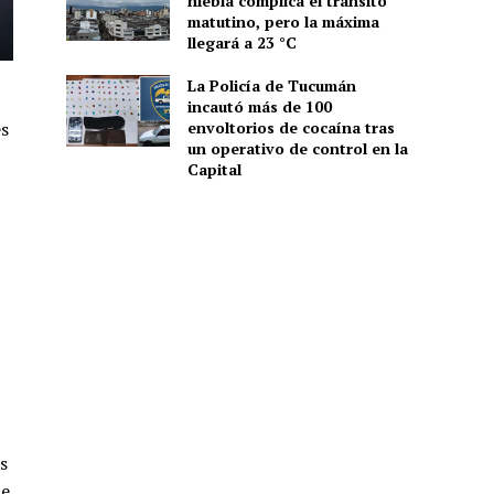
niebla complica el tránsito
matutino, pero la máxima
llegará a 23 °C
La Policía de Tucumán
incautó más de 100
es
envoltorios de cocaína tras
un operativo de control en la
Capital
os
de