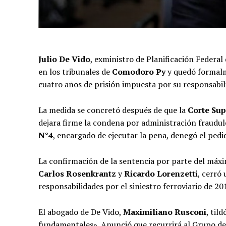
Julio De Vido
, exministro de Planificación Federal
en los tribunales de
Comodoro Py
y quedó formalm
cuatro años de prisión impuesta por su responsabil
La medida se concretó después de que la
Corte Sup
dejara firme la condena por administración fraudule
N°4
, encargado de ejecutar la pena, denegó el pedi
La confirmación de la sentencia por parte del máxim
Carlos Rosenkrantz
y
Ricardo Lorenzetti
, cerró
responsabilidades por el siniestro ferroviario de 2
El abogado de De Vido,
Maximiliano Rusconi
, til
fundamentales». Anunció que recurrirá al Grupo de