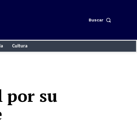
Buscar
ia
Cultura
l por su
e