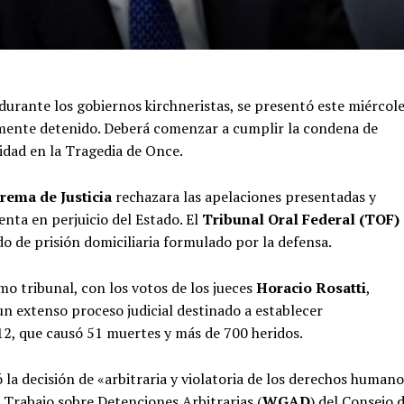
 durante los gobiernos kirchneristas, se presentó este miércol
ente detenido. Deberá comenzar a cumplir la condena de
idad en la Tragedia de Once.
rema de Justicia
rechazara las apelaciones presentadas y
nta en perjuicio del Estado. El
Tribunal Oral Federal (TOF)
do de prisión domiciliaria formulado por la defensa.
o tribunal, con los votos de los jueces
Horacio Rosatti
,
 un extenso proceso judicial destinado a establecer
012, que causó 51 muertes y más de 700 heridos.
dó la decisión de «arbitraria y violatoria de los derechos human
 Trabajo sobre Detenciones Arbitrarias (
WGAD
) del Consejo 