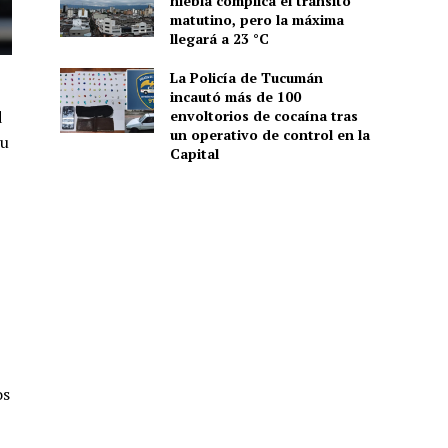
niebla complica el tránsito
matutino, pero la máxima
llegará a 23 °C
La Policía de Tucumán
incautó más de 100
d
envoltorios de cocaína tras
un operativo de control en la
su
Capital
os