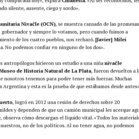
y complicada hoy», explica
Chianetta
. «Al ser reconocidos, le
ado silente, ausente, ciego y sordo».
unitaria Nivaĉle (OCN)
, se muestra cansado de las promesas
l gobernador y siempre lo votamos, pero cuando fuimos a
imiento de los cuatro pueblos, nos rechazó.
[Javier] Milei
na. No podemos confiar en ninguno de los dos».
nos antropólogos hicieron un estudio a una niña
nivaĉle
Museo de Historia Natural de La Plata
, fueron devueltos a l
que nosotros tenemos para poder tener más fuerzas. Muchas
a Argentina y esta es la prueba de que estábamos desde antes»
uerto
, logró en 2012 una cesión de derechos sobre 20
umildes y dependen de que un camión municipal les acerque ag
ue, observa cómo descargan el líquido vital. «Todos los material
n nuestros, no de los políticos. Al no tener agua, no podemos