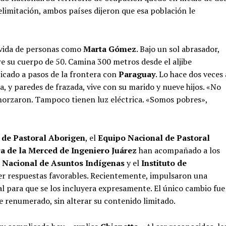
elimitación, ambos países dijeron que esa población le
la vida de personas como
Marta Gómez
. Bajo un sol abrasador,
re su cuerpo de 50. Camina 300 metros desde el aljibe
icado a pasos de la frontera con
Paraguay
. Lo hace dos veces 
ra, y paredes de frazada, vive con su marido y nueve hijos. «No
morzaron. Tampoco tienen luz eléctrica. «Somos pobres»,
 de Pastoral Aborigen
, el
Equipo Nacional de Pastoral
a de la Merced de Ingeniero Juárez
han acompañado a los
o Nacional de Asuntos Indígenas
y el
Instituto de
ner respuestas favorables. Recientemente, impulsaron una
al para que se los incluyera expresamente. El único cambio fue
e renumerado, sin alterar su contenido limitado.