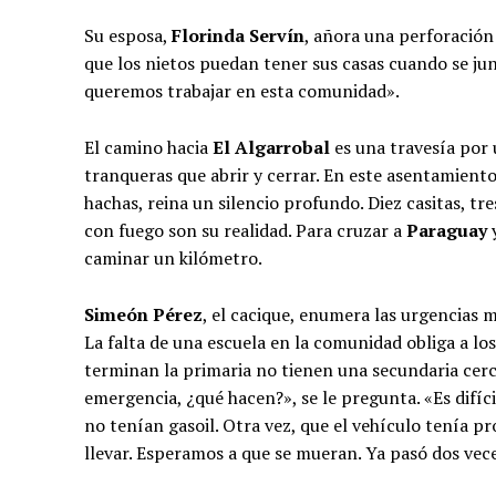
Su esposa,
Florinda Servín
, añora una perforación
que los nietos puedan tener sus casas cuando se j
queremos trabajar en esta comunidad».
El camino hacia
El Algarrobal
es una travesía por u
tranqueras que abrir y cerrar. En este asentamient
hachas, reina un silencio profundo. Diez casitas, t
con fuego son su realidad. Para cruzar a
Paraguay
y
caminar un kilómetro.
Simeón Pérez
, el cacique, enumera las urgencias 
La falta de una escuela en la comunidad obliga a lo
terminan la primaria no tienen una secundaria cerca
emergencia, ¿qué hacen?», se le pregunta. «Es difí
no tenían gasoil. Otra vez, que el vehículo tenía 
llevar. Esperamos a que se mueran. Ya pasó dos vec