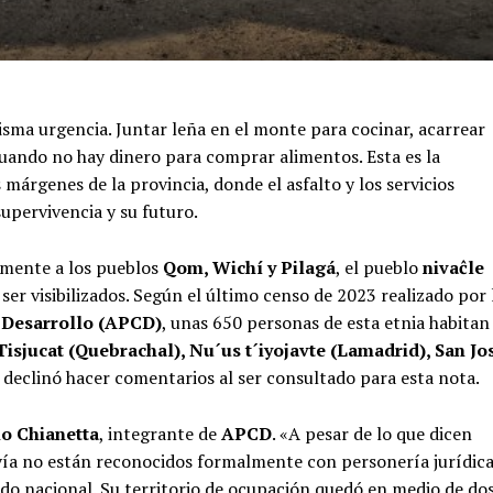
sma urgencia. Juntar leña en el monte para cocinar, acarrear
 cuando no hay dinero para comprar alimentos. Esta es la
s márgenes de la provincia, donde el asfalto y los servicios
upervivencia y su futuro.
mente a los pueblos
Qom, Wichí y Pilagá
, el pueblo
nivaĉle
ser visibilizados. Según el último censo de 2023 realizado por 
l Desarrollo (APCD)
, unas 650 personas de esta etnia habitan
Tisjucat (Quebrachal), Nu´us t´iyojavte (Lamadrid), San Jo
l declinó hacer comentarios al ser consultado para esta nota.
o Chianetta
, integrante de
APCD
. «A pesar de lo que dicen
ía no están reconocidos formalmente con personería jurídic
ado nacional. Su territorio de ocupación quedó en medio de do