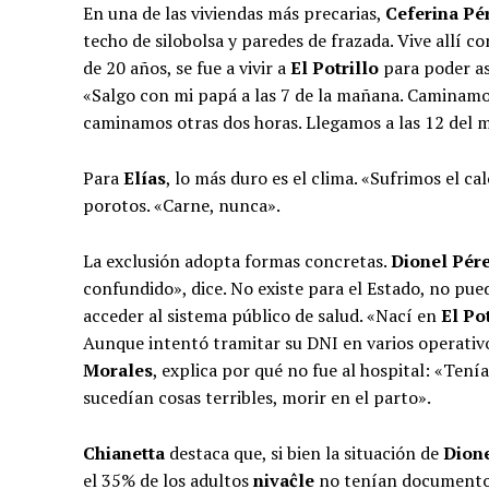
En una de las viviendas más precarias,
Ceferina Pé
techo de silobolsa y paredes de frazada. Vive allí c
de 20 años, se fue a vivir a
El Potrillo
para poder asi
«Salgo con mi papá a las 7 de la mañana. Caminamos
caminamos otras dos horas. Llegamos a las 12 del me
Para
Elías
, lo más duro es el clima. «Sufrimos el calo
porotos. «Carne, nunca».
La exclusión adopta formas concretas.
Dionel Pér
confundido», dice. No existe para el Estado, no pued
acceder al sistema público de salud. «Nací en
El Po
Aunque intentó tramitar su DNI en varios operativ
Morales
, explica por qué no fue al hospital: «Ten
sucedían cosas terribles, morir en el parto».
Chianetta
destaca que, si bien la situación de
Dion
el 35% de los adultos
nivaĉle
no tenían documento.