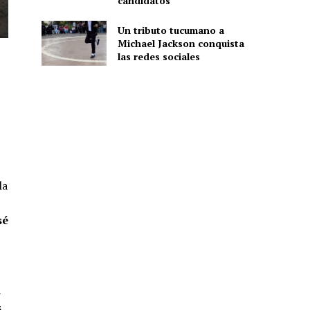
candidatos
Un tributo tucumano a
Michael Jackson conquista
las redes sociales
la
sé
a
s