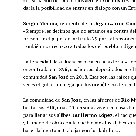
«La situación del pueblo
nivaĉle
en
Formosa
es mu
daría la posibilidad de entrar en diálogo con un Est
Sergio Medina
, referente de la
Organización Com
«Siempre les decimos que no estamos en contra de
presentar el papel del artículo 79 para el reconoc
también nos rechazó a todos los del pueblo indíge
La tenacidad de su lucha se basa en la historia. «U
encontrada en 1896; sus huesos, depositados en el
comunidad
San José
en 2018. Esas son las raíces 
veces el gobierno niega que los
nivaĉle
existen en l
La comunidad de
San José
, en las afueras de
Río M
hectáreas. Allí, unas 70 personas viven en casas h
para llenar sus aljibes.
Guillermo López
, el caciq
y la mano de obra con la que hicimos los aljibes so
hacer la huerta ni trabajar con los ladrillos».