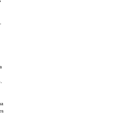
s
.
a
.
ua
es