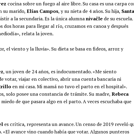
rez
cocina sobre un fuego al aire libre. Su casa es una carpa co
on su marido,
Elías Campos
, y su nieta de 4 años. Su hija,
Sant
stir a la secundaria. Es la única alumna
nivaĉle
de su escuela.
 dos horas para llegar al río, cruzamos en canoa y después
diodía», relata la joven.
r, el viento y la lluvia». Su dieta se basa en fideos, arroz y
ez
, un joven de 24 años, es indocumentado. «Me siento
e votar, viajar en colectivo, abrir una cuenta bancaria ni
trillo
en mi casa. Mi mamá no tuvo el parto en el hospital».
os, solo posee una constancia de trámite. Su madre,
Rebeca
ía miedo de que pasara algo en el parto. A veces escuchaba que
el
es crítica, representa un avance. Un censo de 2019 reveló q
 «El avance vino cuando había que votar. Algunos punteros