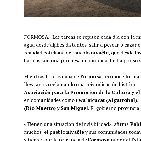
FORMOSA.- Las tareas se repiten cada día con la mi
agua desde aljibes distantes, salir a pescar o cazar
realidad cotidiana del pueblo
nivaĉle
, que desde lo
básicos son una promesa incumplida, lucha por su s
Mientras la provincia de
Formosa
reconoce formal
lleva años reclamando una reivindicación histórica: 
Asociación para la Promoción de la Cultura y e
en comunidades como
Fwa´aicucat (Algarrobal), 
(Río Muerto) y San Miguel
. El gobierno provincia
«Tienen una situación de invisibilidad», afirma
Pabl
muchos, el pueblo
nivaĉle
y sus comunidades todav
y tierras por la provincia de
Formosa
ni por el Est