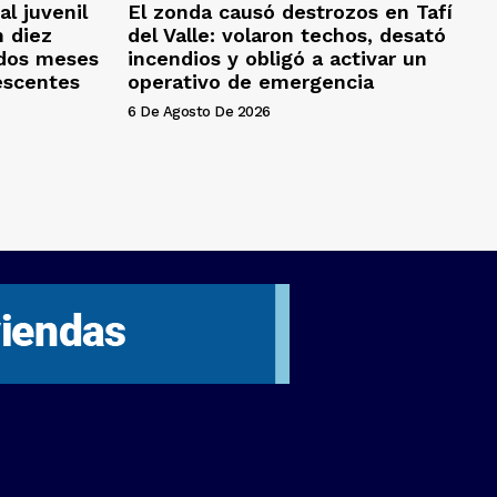
al juvenil
El zonda causó destrozos en Tafí
 diez
del Valle: volaron techos, desató
 dos meses
incendios y obligó a activar un
escentes
operativo de emergencia
6 De Agosto De 2026