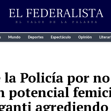
s
Mundo
Deportes
Espectáculo
Opinión
Literar
 la Policía por n
 potencial femic
aganti agrediendo