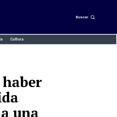
Buscar
ia
Cultura
o haber
ida
 a una