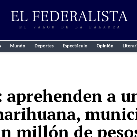
s
Mundo
Deportes
Espectáculo
Opinión
Literar
: aprehenden a u
marihuana, munic
un millón de peso