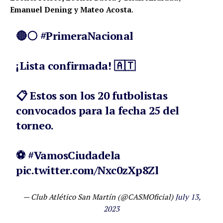
Emanuel Dening y Mateo Acosta
.
🔴⚪️
#PrimeraNacional
¡Lista confirmada! 🇦🇹
📋 Estos son los 20 futbolistas
convocados para la fecha 25 del
torneo.
⚽️
#VamosCiudadela
pic.twitter.com/Nxc0zXp8Zl
— Club Atlético San Martín (@CASMOficial)
July 13,
2023