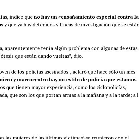
días, indicó que
no hay un «ensañamiento especial contra la
os y que ya hay detenidos y líneas de investigación que se está
 casa, aparentemente tenía algún problema con algunas de estas
ótesis que están dando vueltas”, dijo.
ven de los policías asesinados-, aclaró que hace sólo un mes
micro y macrocentro hay un estilo de policía que estamos
los que tienen mayor experiencia, como los ciclopolicías,
ada, que son los que portan armas a la mañana y a la tarde; a l
an las mujeres de las últimas víctimas) se reunieron con el