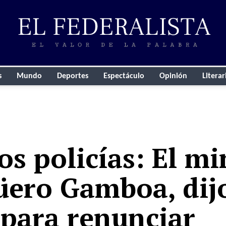
s
Mundo
Deportes
Espectáculo
Opinión
Literar
os policías: El mi
üero Gamboa, dij
 para renunciar