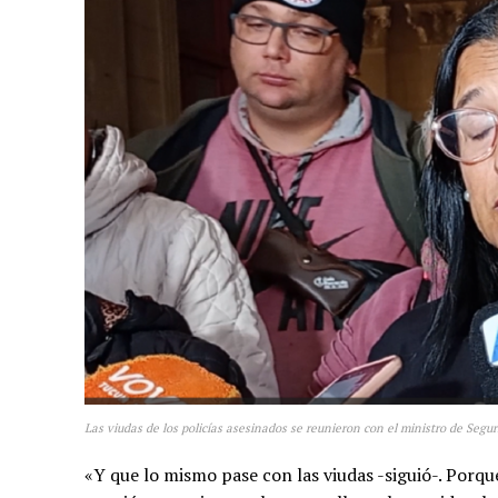
Las viudas de los policías asesinados se reunieron con el ministro de Segu
«Y que lo mismo pase con las viudas -siguió-. Porq