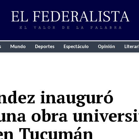
s
Mundo
Deportes
Espectáculo
Opinión
Literar
ndez inauguró
una obra universi
 en Tucumán