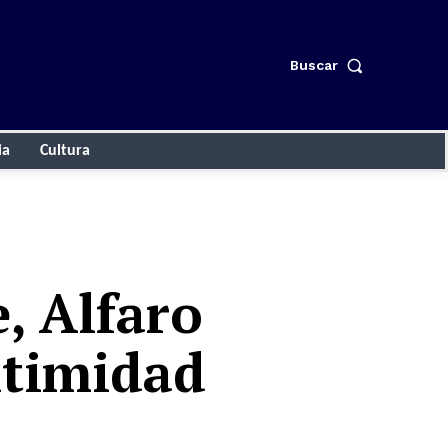
Buscar
ia
Cultura
e, Alfaro
itimidad