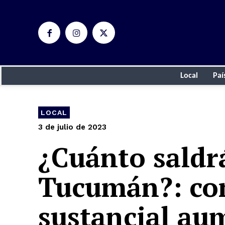
Local
Paí
LOCAL
3 de julio de 2023
¿Cuánto saldr
Tucumán?: com
sustancial au