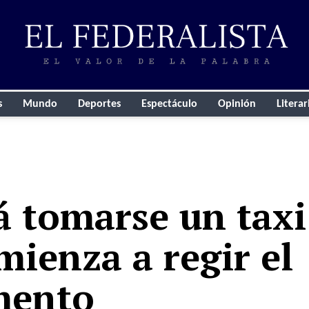
s
Mundo
Deportes
Espectáculo
Opinión
Literar
á tomarse un taxi
ienza a regir el
mento