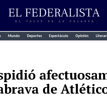
s
Mundo
Deportes
Espectáculo
Opinión
Literar
espidió afectuosa
rabrava de Atlético