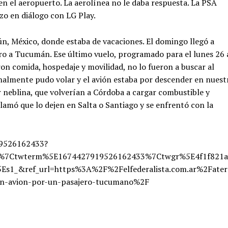
en el aeropuerto. La aerolínea no le daba respuesta. La PSA
izo en diálogo con LG Play.
ún, México, donde estaba de vacaciones. El domingo llegó a
ro a Tucumán. Ese último vuelo, programado para el lunes 26 
ron comida, hospedaje y movilidad, no lo fueron a buscar al
inalmente pudo volar y el avión estaba por descender en nuest
or neblina, que volverían a Córdoba a cargar combustible y
amó que lo dejen en Salta o Santiago y se enfrentó con la
19526162433?
d%7Ctwterm%5E1674427919526162433%7Ctwgr%5E4f1f821a
1_&ref_url=https%3A%2F%2Felfederalista.com.ar%2Fater
-un-avion-por-un-pasajero-tucumano%2F