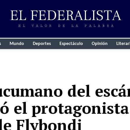
s
Mundo
Deportes
Espectáculo
Opinión
Literar
tucumano del escá
ó el protagonista
de Flybondi