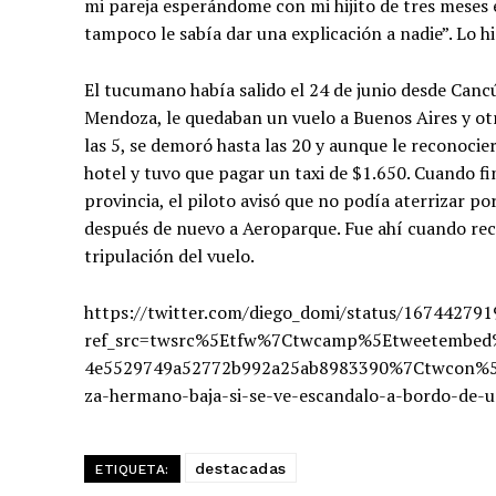
mi pareja esperándome con mi hijito de tres meses 
tampoco le sabía dar una explicación a nadie”. Lo h
El tucumano había salido el 24 de junio desde Canc
Mendoza, le quedaban un vuelo a Buenos Aires y ot
las 5, se demoró hasta las 20 y aunque le reconocie
hotel y tuvo que pagar un taxi de $1.650. Cuando f
provincia, el piloto avisó que no podía aterrizar p
después de nuevo a Aeroparque. Fue ahí cuando recl
tripulación del vuelo.
https://twitter.com/diego_domi/status/16744279
ref_src=twsrc%5Etfw%7Ctwcamp%5Etweetembe
4e5529749a52772b992a25ab8983390%7Ctwcon%5Es
za-hermano-baja-si-se-ve-escandalo-a-bordo-de
destacadas
ETIQUETA: