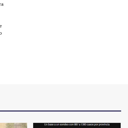
ra
e
o