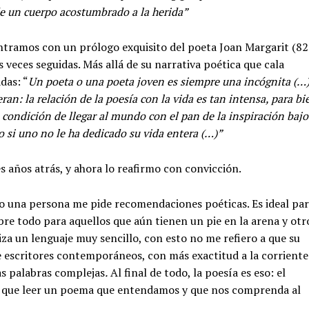
e un cuerpo acostumbrado a la herida”
ontramos con un prólogo exquisito del poeta Joan Margarit (82
s veces seguidas. Más allá de su narrativa poética que cala
das: “
Un poeta o una poeta joven es siempre una incógnita (…
an: la relación de la poesía con la vida es tan intensa, para bi
 condición de llegar al mundo con el pan de la inspiración bajo
do si uno no le ha dedicado su vida entera (…)”
s años atrás, y ahora lo reafirmo con convicción.
do una persona me pide recomendaciones poéticas. Es ideal pa
bre todo para aquellos que aún tienen un pie en la arena y otr
iza un lenguaje muy sencillo, con esto no me refiero a que su
de escritores contemporáneos, con más exactitud a la corriente
las palabras complejas
.
Al final de todo, la poesía es eso: el
ra que leer un poema que entendamos y que nos comprenda al