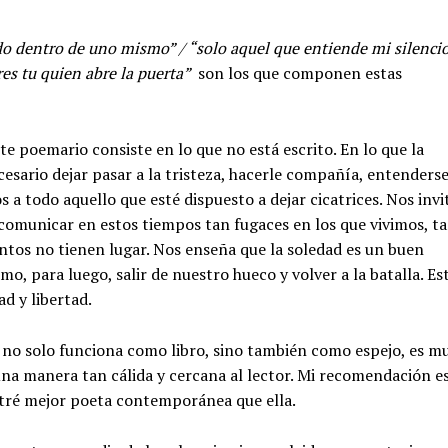
do dentro de uno mismo” / “solo aquel que entiende mi silenci
res tu quien abre la puerta”
son los que componen estas
ste poemario consiste en lo que no está escrito. En lo que la
cesario dejar pasar a la tristeza, hacerle compañía, entenderse
 a todo aquello que esté dispuesto a dejar cicatrices. Nos invi
comunicar en estos tiempos tan fugaces en los que vivimos, t
ntos no tienen lugar. Nos enseña que la soledad es un buen
mo, para luego, salir de nuestro hueco y volver a la batalla. Es
d y libertad.
”
no solo funciona como libro, sino también como espejo, es m
 una manera tan cálida y cercana al lector. Mi recomendación e
ntré mejor poeta contemporánea que ella.