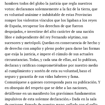
hombres todos del globo la justicia que regla nuestros
votos: declaramos solemnemente a la faz de la tierra, que
es voluntad unánime e indubitable de estas Provincias
romper los violentos vínculos que los ligaban a los reyes
de España, recuperar los derechos de que fueron
despojados, e investirse del alto carácter de una nación
libre e independiente del rey Fernando séptimo, sus
sucesores y metrópoli. Quedan en consecuencia de hecho y
de derecho con amplio y pleno poder para darse las formas
que exija la justicia, e impere el cúmulo de sus actuales
circunstancias. Todas, y cada una de ellas, así lo publican,
declaran y ratifican comprometiéndose por nuestro medio
al cumplimiento y sostén de esta su voluntad, baxo el
seguro y garantía de sus vidas haberes y fama.
Comuníquese a quienes corresponda para su publicación. Y
en obsequio del respeto que se debe a las naciones,
detállense en un manifiesto los gravísimos fundamentos
impulsivos de esta solemne declaración.» Dada en la sala
de sesiones, firmada de nuestra mano, sellada con el sello